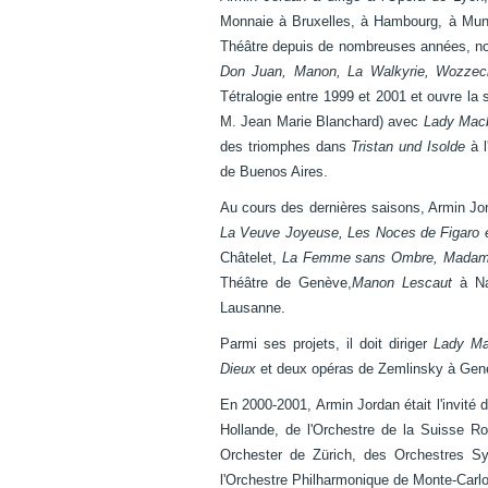
Monnaie à Bruxelles, à Hambourg, à Mun
Théâtre depuis de nombreuses années, 
Don Juan, Manon, La Walkyrie, Wozze
Tétralogie entre 1999 et 2001 et ouvre la
M. Jean Marie Blanchard) avec
Lady Mac
des triomphes dans
Tristan und Isolde
à l
de Buenos Aires.
Au cours des dernières saisons, Armin Jo
La Veuve Joyeuse, Les Noces de Figaro 
Châtelet,
La Femme sans Ombre, Madame B
Théâtre de Genève,
Manon Lescaut
à N
Lausanne.
Parmi ses projets, il doit diriger
Lady Ma
Dieux
et deux opéras de Zemlinsky à Ge
En 2000-2001, Armin Jordan était l'invité 
Hollande, de l'Orchestre de la Suisse 
Orchester de Zürich, des Orchestres Sy
l'Orchestre Philharmonique de Monte-Carlo