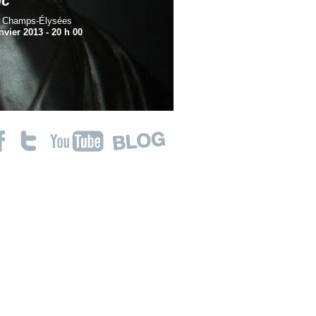
nc
s Champs-Élysées
nvier 2013 -
20 h 00