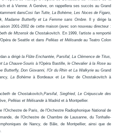
ich et à Vienne. A Genève, on rappellera ses succès au Grand
notamment dans
Cosi fan Tutte, La Bohème, Les Noces de Figaro,
ck, Madame Butterfly et La Femme sans Ombre
. Il y dirige la
 saison 2001-2002 de cette maison (avec son nouveau directeur :
beth de Mtzensk
de Chostakovitch. En 1999, l'artiste a remporté
'Opéra de Seattle et dans
Pelléas et Mélisande
au Teatro Colon
rdan a dirigé
la Flûte Enchantée, Parsifal, La Clémence de Titus,
et La Chauve-Souris
à l'Opéra Bastille,
le Chevalier à la Rose
au
utterfly, Don Giovanni, l'Or du Rhin et La Walkyrie
au Grand
ancy,
La Bohème
à Bordeaux et
Le Nez
de Chostakovitch à
cbeth
de Chostakovitch,
Parsifal
,
Siegfried
,
Le Crépuscule des
nève,
Pelléas et Mélisande
à Madrid et à Montpellier.
de l'Orchestre de Paris, de l'Orchestre Radiophonique National de
Romande, de l'Orchestre de Chambre de Lausanne, du Tonhalle-
mphoniques de Nancy, de Bâle, de Montpellier, ainsi que de
.