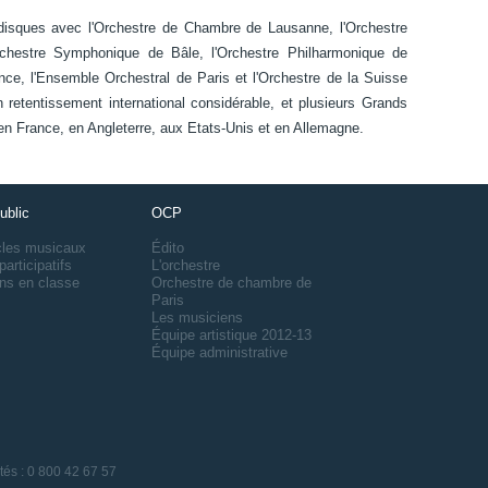
disques avec l'Orchestre de Chambre de Lausanne, l'Orchestre
Orchestre Symphonique de Bâle, l'Orchestre Philharmonique de
nce, l'Ensemble Orchestral de Paris et l'Orchestre de la Suisse
etentissement international considérable, et plusieurs Grands
 en France, en Angleterre, aux Etats-Unis et en Allemagne.
ublic
OCP
cles musicaux
Édito
participatifs
L'orchestre
ns en classe
Orchestre de chambre de
Paris
Les musiciens
Équipe artistique 2012-13
Équipe administrative
ités : 0 800 42 67 57