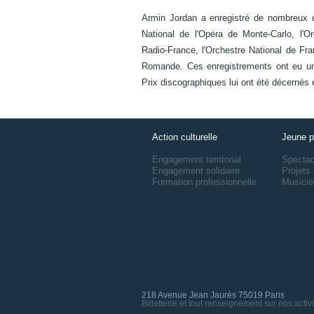
Armin Jordan a enregistré de nombreux 
National de l'Opéra de Monte-Carlo, l'
Radio-France, l'Orchestre National de Fra
Romande. Ces enregistrements ont eu un r
Prix discographiques lui ont été décernés
Action culturelle
Jeune p
Engagement territorial
Specta
Engagement solidaire
Projets 
Formation professionnelle
Musicie
218 Avenue Jean Jaurès 75019 Paris
Billetterie et tout renseignement sur nos activ