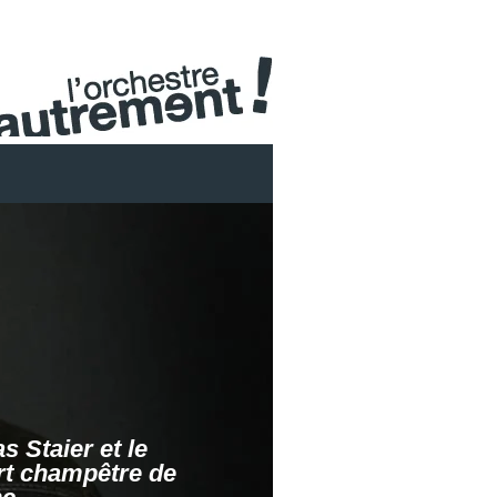
s Staier et le
t champêtre de