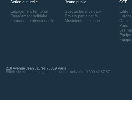
Action culturelle
Jeune public
OCP
Engagement territorial
Spectacles musicaux
Édito
Engagement solidaire
Projets participatifs
L'orche
Formation professionnelle
Musiciens en classe
Orches
Paris
Les mu
Équipe 
Équipe 
218 Avenue Jean Jaurès 75019 Paris
Billetterie et tout renseignement sur nos activités : 0 800 42 67 57