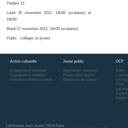
Théâtre 13
Lundi 26 novembre 2012, 14h30 (scolaires) et
19h30
Mardi 27 novembre 2012, 14h30 (scolaires)
Public : collèges et lycées
Action culturelle
Jeune public
OCP
Engagement territorial
Spectacles musicaux
Édito
Engagement solidaire
Projets participatifs
L'orche
Formation professionnelle
Musiciens en classe
Orches
Paris
Les mu
Équipe 
Équipe 
218 Avenue Jean Jaurès 75019 Paris