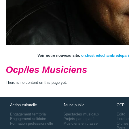
Voir notre nouveau site:
orchestredechambredepar
Ocp/les Musiciens
There is no content on this page yet.
Action culturelle
Jeune public
OCP
Engagement territorial
Spectacles musicaux
Édito
Engagement solidaire
Projets participatifs
L'orche
Formation professionnelle
Musiciens en classe
Orches
Paris