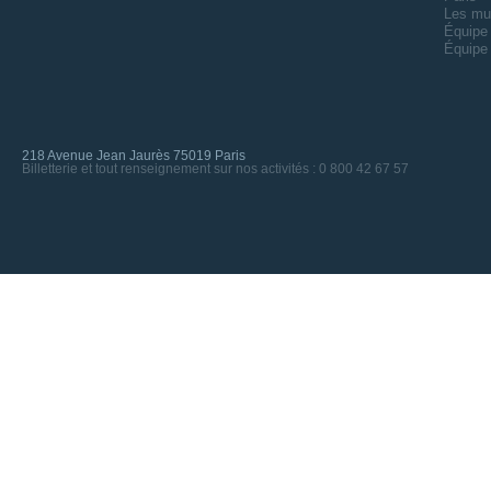
Les mu
Équipe 
Équipe 
218 Avenue Jean Jaurès 75019 Paris
Billetterie et tout renseignement sur nos activités : 0 800 42 67 57